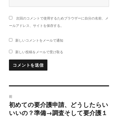
次回のコメントで使用するためブラウザーに自分の名前、メ
ールアドレス、サイトを保存する。
新しいコメントをメールで通知
新しい投稿をメールで受け取る
投
前
稿
初めての要介護申請、どうしたらい
前
の
いいの？準備→調査そして要介護１
ナ