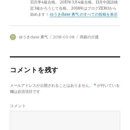
11月準4級合格。 2017年3月4級合格。11月中国語検
定3級かろうじて合格。 2018年はブログZEROから
始めます！
ゆうきdase 勇气 のすべての投稿を表示
投
投
カ
ゆうきdase 勇气
2018-03-08
両親の介護
稿
稿
テ
者
日:
ゴ
リ
ー
コメントを残す
メールアドレスが公開されることはありません。
*
が付いている
欄は必須項目です
コメント