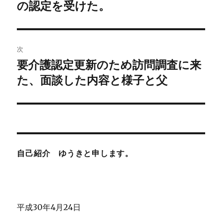
投
の認定を受けた。
ビ
稿:
ゲ
次
ー
要介護認定更新のため訪問調査に来
次
シ
の
た、面談した内容と様子と父
投
ョ
稿:
ン
自己紹介 ゆうきと申します。
平成30年4月24日