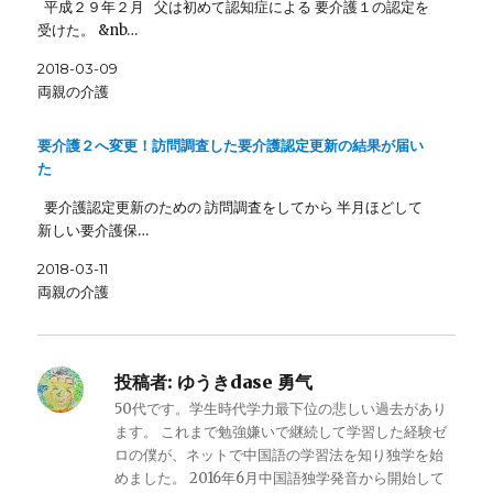
平成２９年２月 父は初めて認知症による 要介護１の認定を
受けた。 &nb…
2018-03-09
両親の介護
要介護２へ変更！訪問調査した要介護認定更新の結果が届い
た
要介護認定更新のための 訪問調査をしてから 半月ほどして
新しい要介護保…
2018-03-11
両親の介護
投稿者:
ゆうきdase 勇气
50代です。学生時代学力最下位の悲しい過去があり
ます。 これまで勉強嫌いで継続して学習した経験ゼ
ロの僕が、ネットで中国語の学習法を知り独学を始
めました。 2016年6月中国語独学発音から開始して