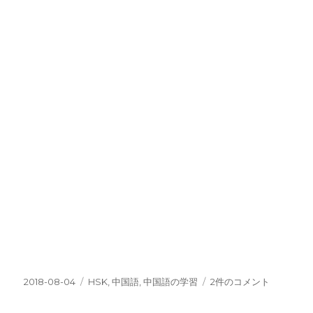
投
カ
⑦
2018-08-04
HSK
,
中国語
,
中国語の学習
2件のコメント
稿
テ
ア
日:
ゴ
ッ