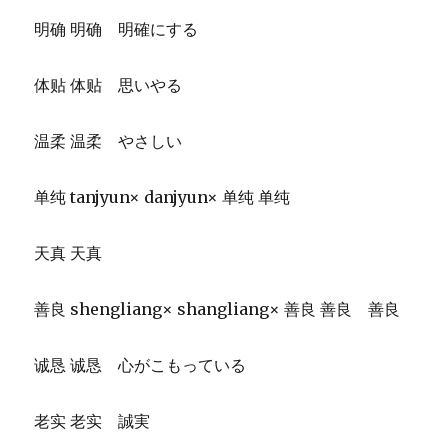
明确 明确 明確にする
体贴 体贴 思いやる
温柔 温柔 やさしい
单纯 tanjyun× danjyun× 单纯 单纯
天真 天真
善良 shengliang× shangliang× 善良 善良 善良
诚恳 诚恳 心がこもっている
老实 老实 誠実