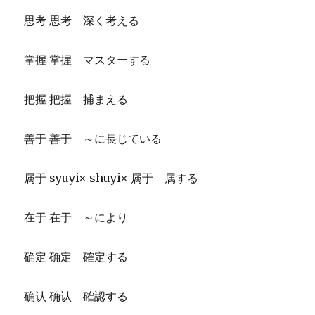
思考 思考 深く考える
掌握 掌握 マスターする
把握 把握 捕まえる
善于 善于 ～に長じている
属于 syuyi× shuyi× 属于 属する
在于 在于 ～により
确定 确定 確定する
确认 确认 確認する