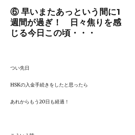
リ
と
⑥ 早いまたあっという間に1
ー
い
う
週間が過ぎ！ 日々焦りを感
間
じる今日この頃・・・
に
8
月！
ア
プ
リ
つい先日
で
HSK3
級
HSKの入金手続きをしたと思ったら
判
定
下
あれからもう20日も経過！
さ
れ
る
へ
の